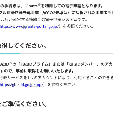
※
手続きは、jGrants
を利用しての電子申請となります。
ブル建築物等先導事業（省CO2先導型）に採択された事業者も
デジタル庁が運営する補助金の電子申請システムです。
https://www.jgrants-portal.go.jp/
）を参照ください。
を取得してください。
※
izID
の「gBizIDプライム」または「gBizIDメンバー」の
すので、事前に取得をお願いいたします。
複数の行政サービスを1つのアカウントにより、利用することのでき
https://gbiz-id.go.jp/top/
）を参照ください。
をご準備ください。