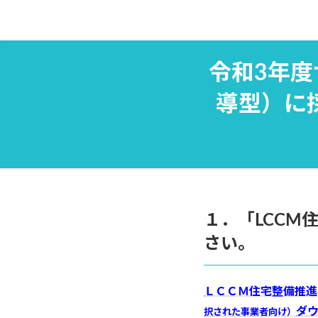
コ
ナ
ン
ビ
テ
ゲ
ン
ー
令和3年度
ツ
シ
へ
ョ
導型）に
ス
ン
キ
に
ッ
移
プ
動
１．「LCC
さい。
ＬＣＣＭ住宅整備推進
ダ
択された事業者向け）