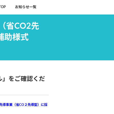
TOP
お知らせ一覧
（省CO2先
・補助様式
ル」をご確認くだ
等先導事業（省CO２先導型）に採