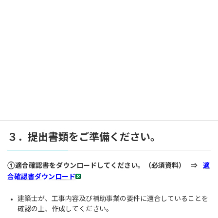
④事業費の支払いを証明する書類をご準備くださ
い。
■領収書
■送金伝票
⑤工事の完了を証明する書類をご準備ください。
■完了検査済証 等
■出荷証明書、納品書
■補助対象工事各部の写真
３．提出書類をご準備ください。
①適合確認書をダウンロードしてください。（必須資料） ⇒
適
合確認書ダウンロード
建築士が、工事内容及び補助事業の要件に適合していることを
確認の上、作成してください。