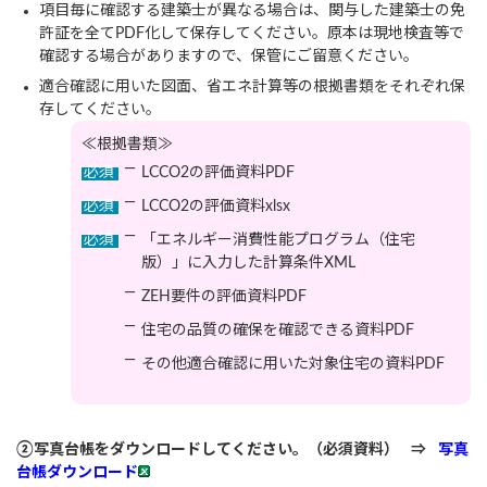
項目毎に確認する建築士が異なる場合は、関与した建築士の免
許証を全てPDF化して保存してください。原本は現地検査等で
確認する場合がありますので、保管にご留意ください。
適合確認に用いた図面、省エネ計算等の根拠書類をそれぞれ保
存してください。
≪根拠書類≫
―
必須
LCCO2の評価資料PDF
―
必須
LCCO2の評価資料xlsx
―
必須
「エネルギー消費性能プログラム（住宅
版）」に入力した計算条件XML
―
ZEH要件の評価資料PDF
―
住宅の品質の確保を確認できる資料PDF
―
その他適合確認に用いた対象住宅の資料PDF
②写真台帳をダウンロードしてください。（必須資料） ⇒
写真
台帳ダウンロード