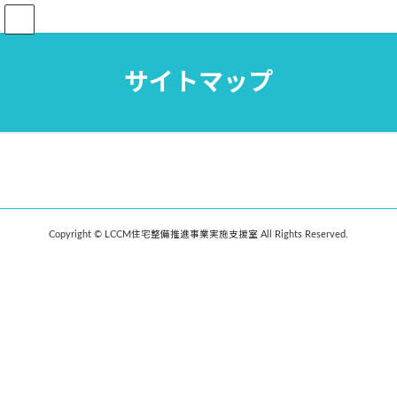
コ
ナ
ン
ビ
テ
ゲ
ン
ー
サイトマップ
ツ
シ
へ
ョ
ス
ン
キ
に
ッ
移
プ
動
Copyright © LCCM住宅整備推進事業実施支援室 All Rights Reserved.