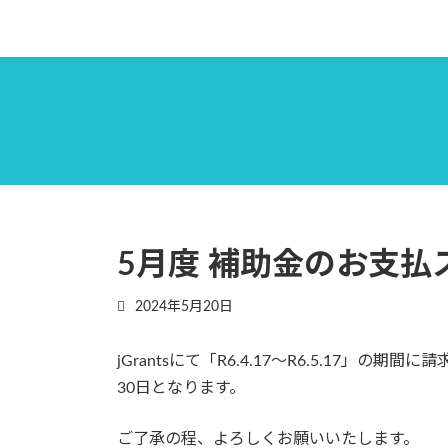
コ
ナ
ン
ビ
テ
ゲ
ン
ー
ツ
シ
へ
ョ
ス
ン
キ
に
ッ
移
プ
動
5月度 補助金のお支
2024年5月20日
jGrantsにて「R6.4.17～R6.5.17」
30日となります。
ご了承の程、よろしくお願いいたします。