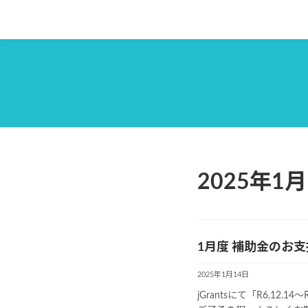
コ
ナ
ン
ビ
テ
ゲ
ン
ー
ツ
シ
へ
ョ
ス
ン
キ
に
ッ
移
プ
動
2025年1月
1月度 補助金のお
2025年1月14日
jGrantsにて「R6.1