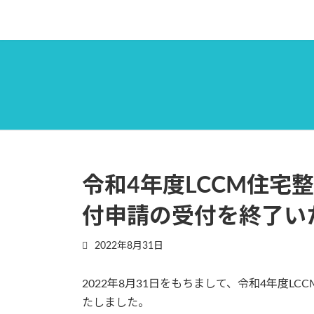
コ
ナ
ン
ビ
テ
ゲ
ン
ー
ツ
シ
へ
ョ
ス
ン
キ
に
ッ
移
プ
動
令和4年度LCCM住宅
付申請の受付を終了い
2022年8月31日
2022年8月31日をもちまして、令和4年度
たしました。