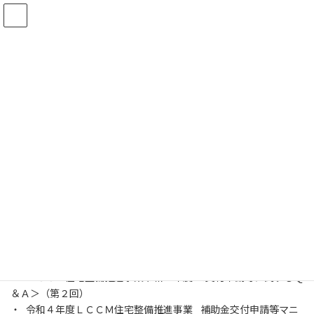
コ
ナ
ン
ビ
テ
ゲ
ン
ー
お知らせ一覧
ツ
シ
へ
ョ
ス
ン
キ
に
ッ
移
関連資料を追加しました。
プ
動
2022年9月15日
令和４年度ＬＣＣＭ住宅整備推進事業（第２回）の交付申請の受
付開始に伴い、
関連資料ページ
に以下の資料を追加いたしまし
た。
・ 令和４年度（第２回）ＬＣＣＭ住宅整備推進事業 募集要領
・ ＬＣＣＭ住宅整備推進事業令和４年度 ＜交付申請等に関するＱ
＆Ａ＞（第２回）
・ 令和４年度ＬＣＣＭ住宅整備推進事業 補助⾦交付申請等マニ