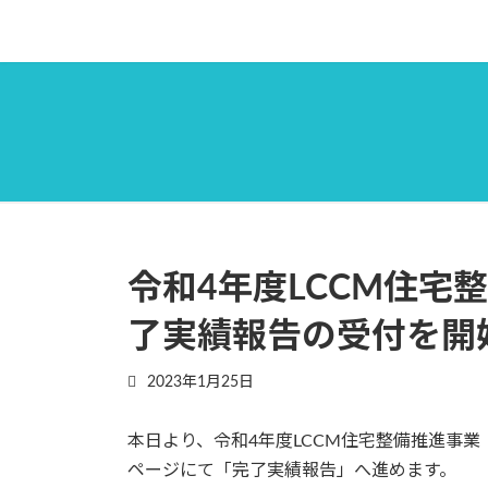
コ
ナ
ン
ビ
テ
ゲ
ン
ー
ツ
シ
へ
ョ
ス
ン
キ
に
ッ
移
プ
動
令和4年度LCCM住宅
了実績報告の受付を開
2023年1月25日
本日より、令和4年度LCCM住宅整備推進事業（
ページにて「完了実績報告」へ進めます。