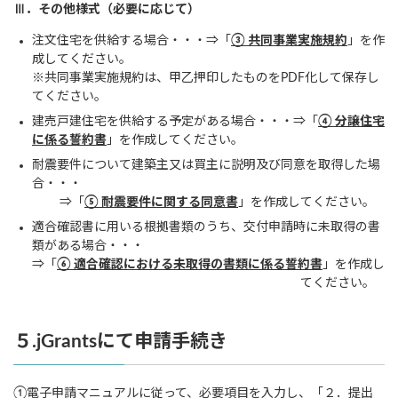
Ⅲ．その他様式（必要に応じて）
注文住宅を供給する場合・・・⇒「
③ 共同事業実施規約
」を作
成してください。
※共同事業実施規約は、甲乙押印したものをPDF化して保存し
てください。
建売戸建住宅を供給する予定がある場合・・・⇒「
④ 分譲住宅
に係る誓約書
」を作成してください。
耐震要件について建築主又は買主に説明及び同意を取得した場
合・・・
⇒「
⑤ 耐震要件に関する同意書
」を作成してください。
適合確認書に用いる根拠書類のうち、交付申請時に未取得の書
類がある場合・・・
⇒「
⑥ 適合確認における未取得の書類に係る誓約書
」を作成し
てください。
５.jGrantsにて申請手続き
①電子申請マニュアルに従って、必要項目を入力し、「２．提出