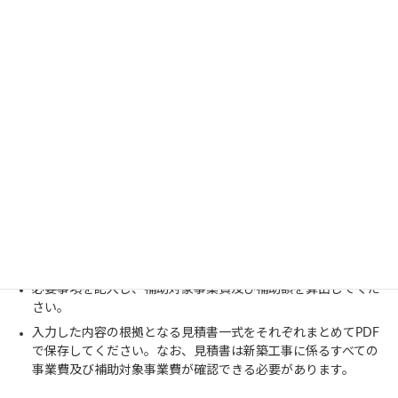
≪根拠書類≫
―
必須
LCCO2の評価資料PDF
―
必須
「エネルギー消費性能プログラム（住宅
版）」に入力した計算条件XML
―
必須
ZEH要件の評価資料PDF
―
必須
住宅の品質の確保を確認できる資料PDF
―
必須
その他適合確認に用いた対象住宅の資料PDF
Ⅱ．「
② 別添２ 補助対象事業費の内訳
」
を作成してください。
（
必須資料
）
必要事項を記入し、補助対象事業費及び補助額を算出してくだ
さい。
入力した内容の根拠となる見積書一式をそれぞれまとめてPDF
で保存してください。なお、見積書は新築工事に係るすべての
事業費及び補助対象事業費が確認できる必要があります。