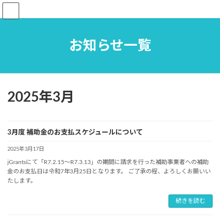
コ
ナ
ン
ビ
テ
ゲ
ン
ー
お知らせ一覧
ツ
シ
へ
ョ
ス
ン
キ
に
ッ
移
2025年3月
プ
動
3月度 補助金のお支払スケジュールについて
2025年3月17日
jGrantsにて「R7.2.15～R7.3.13」の期間に請求を行った補助事業者への補助
金のお支払日は令和7年3月25日となります。 ご了承の程、よろしくお願いい
たします。
続きを読む